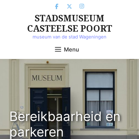
Ga
naar
STADSMUSEUM
de
inhoud
CASTEELSE POORT
museum van de stad Wageningen
Menu
Bereikbaarheid en
parkeren