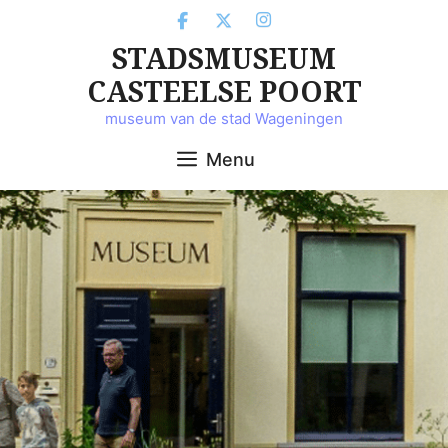
Ga
naar
STADSMUSEUM
de
inhoud
CASTEELSE POORT
museum van de stad Wageningen
Menu