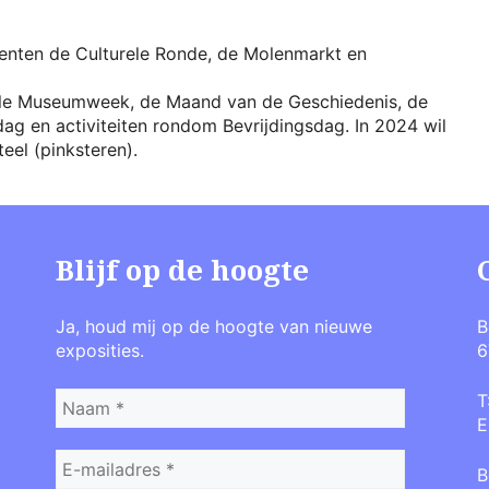
nten de Culturele Ronde, de Molenmarkt en
nale Museumweek, de Maand van de Geschiedenis, de
en activiteiten rondom Bevrijdingsdag. In 2024 wil
el (pinksteren).
Blijf op de hoogte
Ja, houd mij op de hoogte van nieuwe
B
exposities.
6
T
E
B