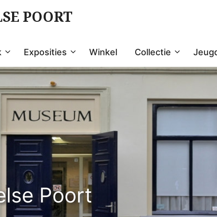
LSE POORT
k
Exposities
Winkel
Collectie
Jeug
else Poort