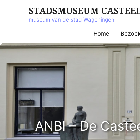
Ga
STADSMUSEUM CASTEE
naar
de
museum van de stad Wageningen
inhoud
Home
Bezoe
ANBI – De Caste