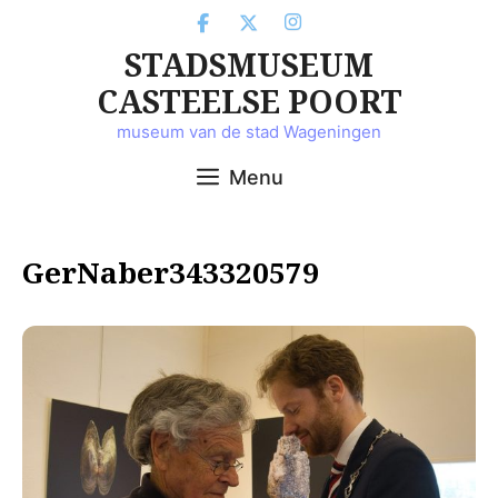
Ga
naar
STADSMUSEUM
de
inhoud
CASTEELSE POORT
museum van de stad Wageningen
Menu
GerNaber343320579